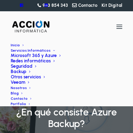
963 854 343
Contacto
Kit Digital
Inicio
Servicios Informáticos
Microsoft 365 y Azure
Redes informáticas
Seguridad
Backup
Otros servicios
Veeam
Nosotros
Blog
BLOG
Contacto
Portfolio
¿En qué consiste Azure
Backup?