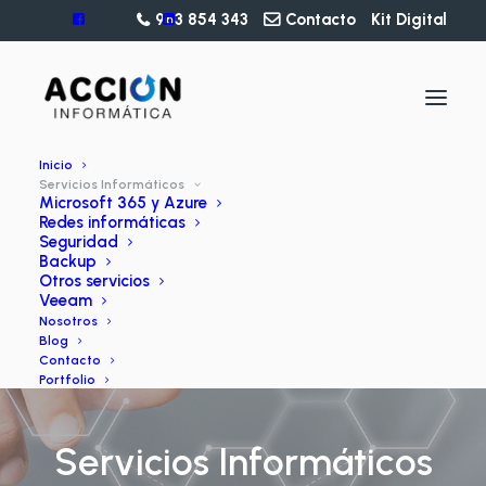
963 854 343
Contacto
Kit Digital
Inicio
Servicios Informáticos
Microsoft 365 y Azure
Redes informáticas
Seguridad
Backup
Otros servicios
Veeam
Nosotros
Blog
Contacto
Portfolio
Servicios Informáticos