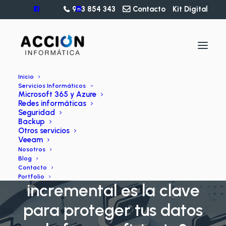
963 854 343
Contacto
Kit Digital
Inicio
Servicios Informáticos
Microsoft 365 y Azure
Redes informáticas
Seguridad
Backup
Otros servicios
Veeam
BLOG
Nosotros
Blog
¿Por qué el backup
Contacto
Portfolio
incremental es la clave
para proteger tus datos