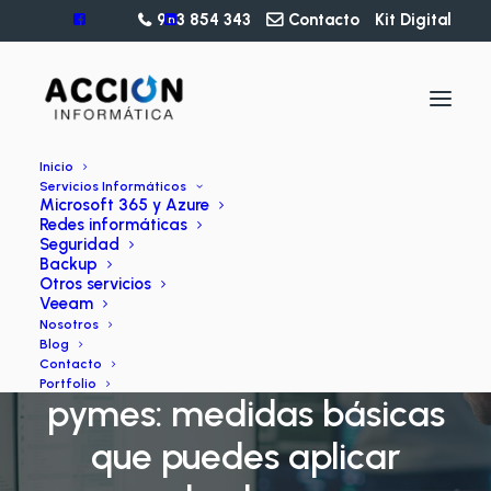
963 854 343
Contacto
Kit Digital
Inicio
Servicios Informáticos
Microsoft 365 y Azure
Redes informáticas
Seguridad
Backup
Otros servicios
Veeam
BLOG
Nosotros
Blog
Ciberseguridad para
Contacto
Portfolio
pymes: medidas básicas
que puedes aplicar