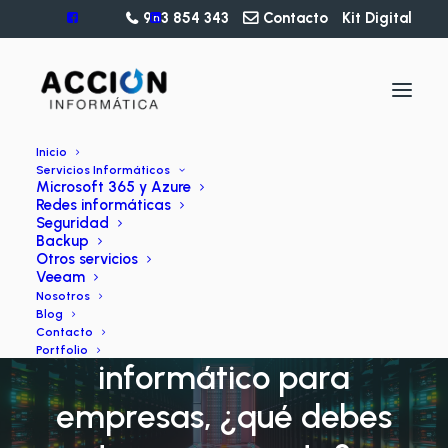
963 854 343
Contacto
Kit Digital
Inicio
Servicios Informáticos
Microsoft 365 y Azure
Redes informáticas
Seguridad
Backup
Otros servicios
Veeam
BLOG
Nosotros
Blog
Mantenimiento
Contacto
Portfolio
informático para
empresas, ¿qué debes