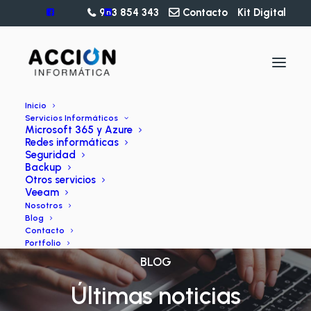
963 854 343
Contacto
Kit Digital
Inicio
Servicios Informáticos
Microsoft 365 y Azure
Redes informáticas
Seguridad
Backup
Otros servicios
Veeam
Nosotros
Blog
Contacto
Portfolio
BLOG
Últimas noticias