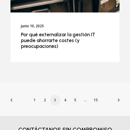
junio 10, 2025
Por qué externalizar la gestión IT
puede ahorrarte costes (y
preocupaciones)
1
2
3
4
5
…
15
CONTÁCTANOS
SIN COMPROMISO