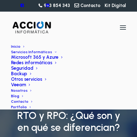
963 854 343
Contacto
Kit Digital
Inicio
Servicios Informáticos
Microsoft 365 y Azure
Redes informáticas
Seguridad
Backup
Otros servicios
Veeam
Nosotros
Blog
BLOG
Contacto
Portfolio
RTO y RPO: ¿Qué son y
en qué se diferencian?