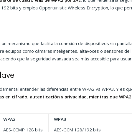
shake de cuatro vías de WPA2 por SAE
, lo que refuerza la segu
192 bits y emplea Opportunistic Wireless Encryption, lo que permi
,
un mecanismo que facilita la conexión de dispositivos sin panta
a equipos como cámaras inteligentes, altavoces o sensores del I
aciendo que la seguridad avanzada sea más accesible para usuar
lave
fundamental entender las diferencias entre WPA2 vs WPA3. Y es 
as en cifrado, autenticación y privacidad, mientras que WPA2
WPA2
WPA3
AES-CCMP 128 bits
AES-GCM 128/192 bits