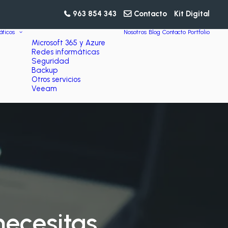
963 854 343
Contacto
Kit Digital
áticos
Nosotros
Blog
Contacto
Portfolio
Microsoft 365 y Azure
Redes informáticas
Seguridad
Backup
Otros servicios
Veeam
necesitas