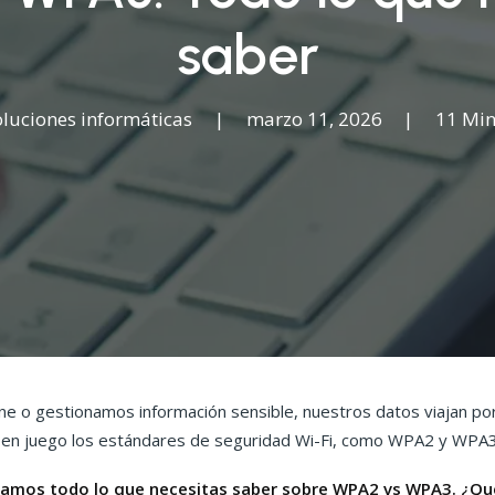
saber
oluciones informáticas
|
marzo 11, 2026
|
11 Min
 o gestionamos información sensible, nuestros datos viajan por
 en juego los estándares de seguridad Wi-Fi, como WPA2 y WPA
tamos todo lo que necesitas saber sobre WPA2 vs WPA3. ¿Qué