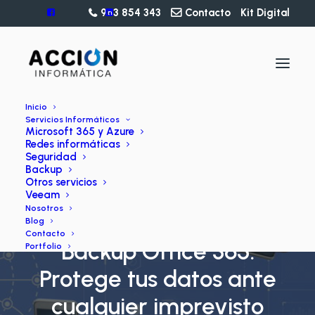
963 854 343
Contacto
Kit Digital
Inicio
Servicios Informáticos
Microsoft 365 y Azure
Redes informáticas
Seguridad
Backup
Otros servicios
Veeam
Nosotros
BLOG
Blog
Contacto
Backup Office 365:
Portfolio
Protege tus datos ante
cualquier imprevisto