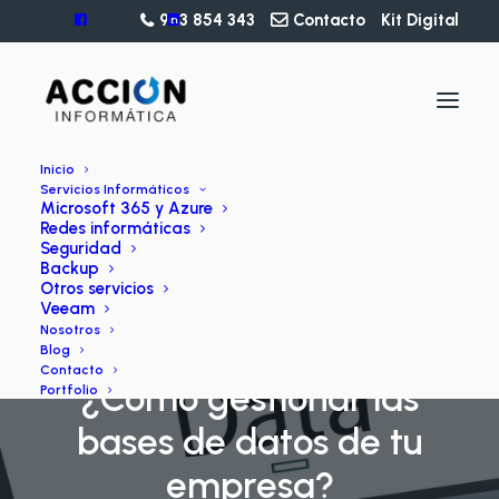
963 854 343
Contacto
Kit Digital
Inicio
Servicios Informáticos
Microsoft 365 y Azure
Redes informáticas
Seguridad
Backup
Otros servicios
Veeam
Nosotros
BLOG
Blog
Contacto
¿Cómo gestionar las
Portfolio
bases de datos de tu
empresa?