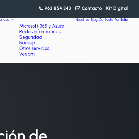
963 854 343
Contacto
Kit Digital
áticos
Nosotros
Blog
Contacto
Portfolio
Microsoft 365 y Azure
Redes informáticas
Seguridad
Backup
Otros servicios
Veeam
ción de