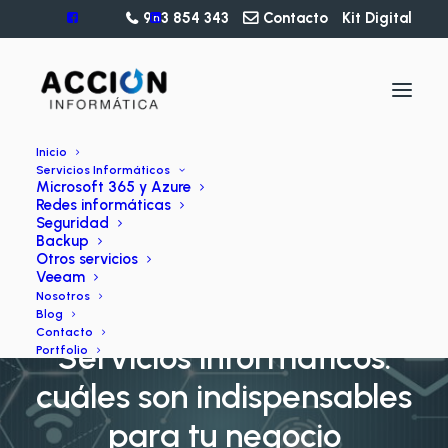
963 854 343
Contacto
Kit Digital
Inicio
Servicios Informáticos
Microsoft 365 y Azure
Redes informáticas
Seguridad
Backup
Otros servicios
Veeam
Nosotros
BLOG
Blog
Contacto
Servicios informáticos:
Portfolio
cuáles son indispensables
para tu negocio