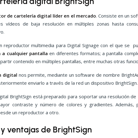
telería digital BrightSign
or de cartelería digital líder en el mercado
. Consiste en un so
es vídeos de baja resolución en múltiples zonas hasta cons
vo.
 un reproductor multimedia para Digital Signage con el que se 
 a cualquier pantalla
en diferentes formatos; a pantalla comple
artir contenido en múltiples pantallas, entre muchas otras funci
 digital
nos permite, mediante un software de nombre BrightAu
teriormente enviarlo a través de la red un dispositivo BrightSign
digital BrightSign está preparado para soportar una resolución 
ayor contraste y número de colores y gradientes. Además, p
desde un reproductor a otro.
 y ventajas de BrightSign