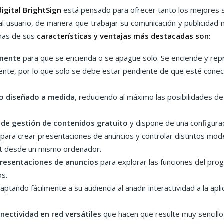
igital BrightSign
está pensado para ofrecer tanto los mejores 
l usuario, de manera que trabajar su comunicación y publicidad me
unas de sus
características y ventajas más destacadas son:
lmente
para que se encienda o se apague solo. Se enciende y re
te, por lo que solo se debe estar pendiente de que esté conect
o diseñado a medida
, reduciendo al máximo las posibilidades d
de gestión de contenidos gratuito
y dispone de una configurac
 para crear presentaciones de anuncios y controlar distintos mod
et desde un mismo ordenador.
 presentaciones de anuncios
para explorar las funciones del progr
dos.
captando fácilmente a su audiencia al añadir interactividad a la apl
nectividad en red versátiles
que hacen que resulte muy sencillo 