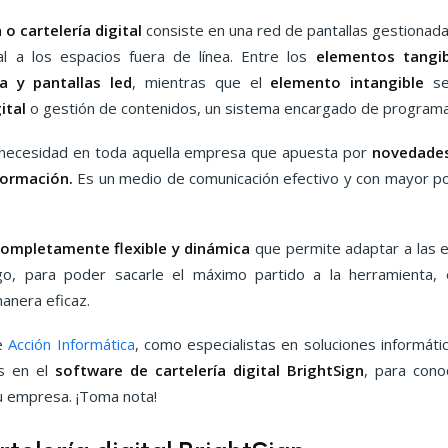
o cartelería digital
consiste en una red de pantallas gestiona
al a los espacios fuera de línea. Entre los
elementos tangib
a y pantallas led
, mientras que el
elemento intangible
se
gital
o gestión de contenidos, un sistema encargado de programa
necesidad en toda aquella empresa que apuesta por
novedades
formación.
Es un medio de comunicación efectivo y con mayor po
completamente flexible y dinámica
que permite adaptar a las 
go, para poder sacarle el máximo partido a la herramienta,
manera eficaz.
de
Acción Informática
, como especialistas en soluciones informátic
os en el
software de cartelería digital BrightSign
, para cono
u empresa. ¡Toma nota!