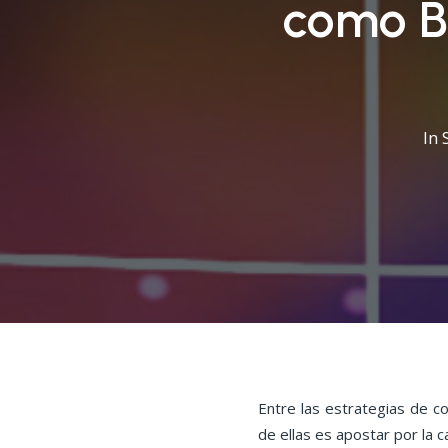
como Br
In
Entre las estrategias de c
de ellas es apostar por la ca