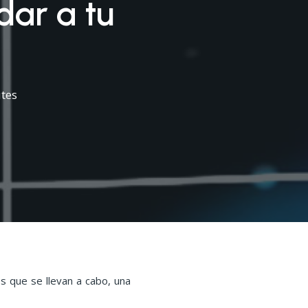
dar a tu
tes
s que se llevan a cabo, una