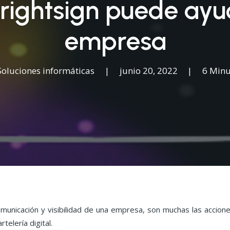
ightsign puede ayu
empresa
Soluciones informáticas
|
junio 20, 2022
|
6 Minu
omunicación y visibilidad de una empresa, son muchas las accione
rtelería digital.