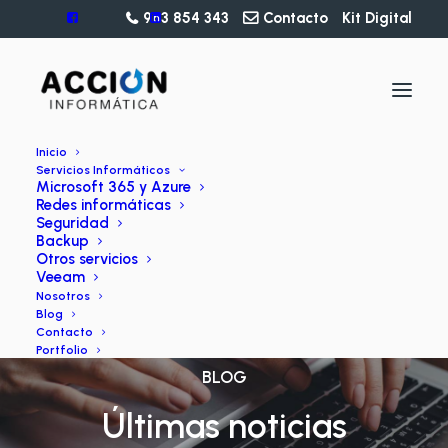
963 854 343
Contacto
Kit Digital
Inicio
Servicios Informáticos
Microsoft 365 y Azure
Redes informáticas
Seguridad
Backup
Otros servicios
Veeam
Nosotros
Blog
Contacto
Portfolio
BLOG
Últimas noticias