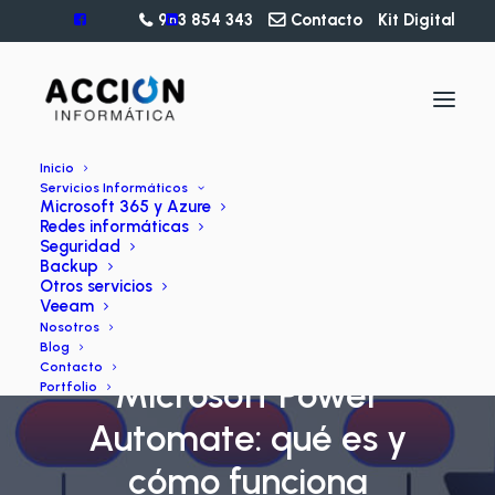
963 854 343
Contacto
Kit Digital
Inicio
Servicios Informáticos
Microsoft 365 y Azure
Redes informáticas
Seguridad
Backup
Otros servicios
Veeam
Nosotros
BLOG
Blog
Contacto
Microsoft Power
Portfolio
Automate: qué es y
cómo funciona