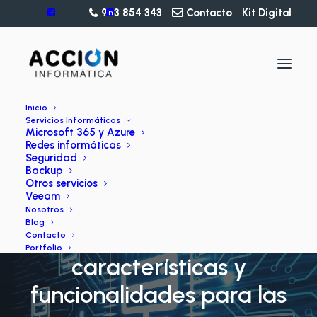
963 854 343
Contacto
Kit Digital
Inicio
Servicios Informáticos
Microsoft 365 y Azure
Redes informáticas
Seguridad
Backup
Otros servicios
Veeam
BLOG
Nosotros
Blog
Datacenter: Qué es,
Contacto
Portfolio
características y
funcionalidades para las